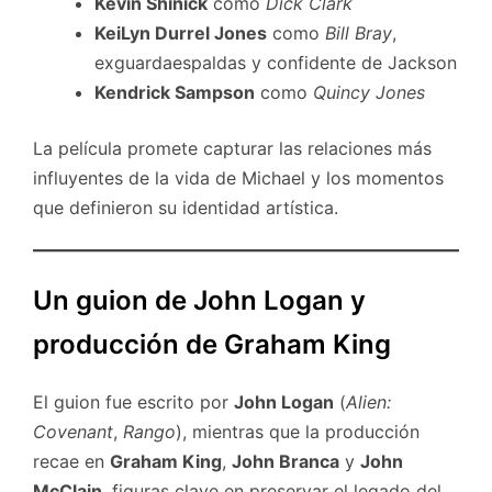
Kevin Shinick
como
Dick Clark
KeiLyn Durrel Jones
como
Bill Bray
,
exguardaespaldas y confidente de Jackson
Kendrick Sampson
como
Quincy Jones
La película promete capturar las relaciones más
influyentes de la vida de Michael y los momentos
que definieron su identidad artística.
Un guion de John Logan y
producción de Graham King
El guion fue escrito por
John Logan
(
Alien:
Covenant
,
Rango
), mientras que la producción
recae en
Graham King
,
John Branca
y
John
McClain
, figuras clave en preservar el legado del