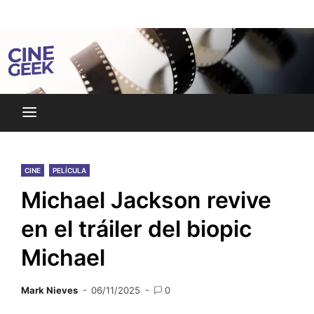
Skip
Noticias y reseñas del mundo del cine y streaming.
to
Cine Geek
content
CINE
PELÍCULA
Michael Jackson revive
en el tráiler del biopic
Michael
Mark Nieves
06/11/2025
0