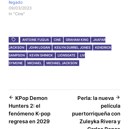
llegado
09/03/2023
In "Cine"
ANTOINE FUQUA
CINE
GRAHAM KING
JAAFAR
JACKSON
JOHN LOGAN
KEILYN DURREL JONES
KENDRICK
SAMPSON
KEVIN SHINICK
LIONSGATE
LIV
SYMONE
MICHAEL
MICHAEL JACKSON
Post
KPop Demon
Perla: la nueva
Hunters 2: el
película
navigation
fenómeno K-pop
puertorriqueña con
regresa en 2029
Zuleyka Rivera y