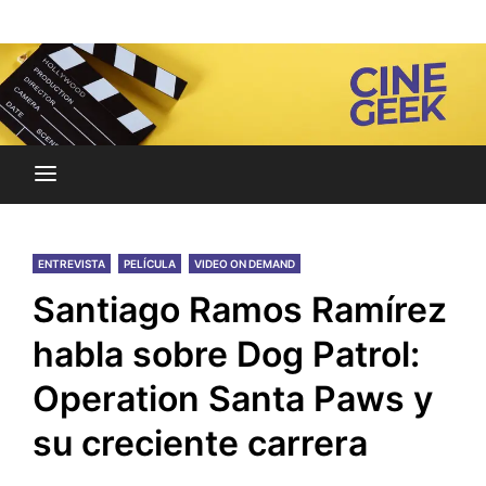
Skip
Noticias y reseñas del mundo del cine y streaming.
to
Cine Geek
content
ENTREVISTA
PELÍCULA
VIDEO ON DEMAND
Santiago Ramos Ramírez
habla sobre Dog Patrol:
Operation Santa Paws y
su creciente carrera