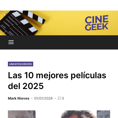
Skip
Noticias y reseñas del mundo del cine y streaming.
to
Cine Geek
content
UNCATEGORIZED
Las 10 mejores películas
del 2025
Mark Nieves
01/01/2026
0