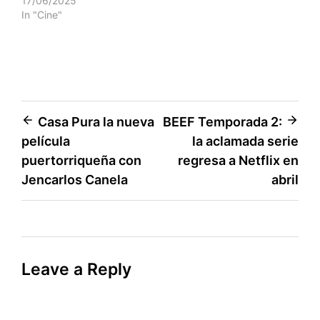
17/06/2025
In "Cine"
Post
Casa Pura la nueva
BEEF Temporada 2:
película
la aclamada serie
navigation
puertorriqueña con
regresa a Netflix en
Jencarlos Canela
abril
Leave a Reply