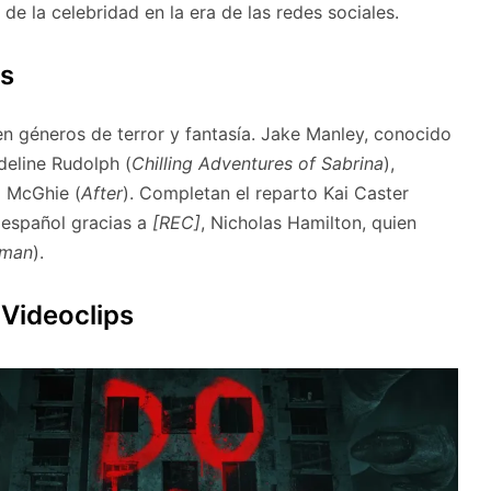
l de la celebridad en la era de las redes sociales.
as
n géneros de terror y fantasía. Jake Manley, conocido
Adeline Rudolph (
Chilling Adventures of Sabrina
),
l McGhie (
After
). Completan el reparto Kai Caster
r español gracias a
[REC]
, Nicholas Hamilton, quien
dman
).
 Videoclips