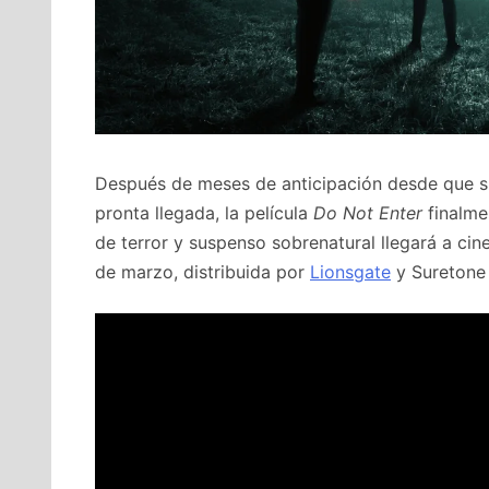
Después de meses de anticipación desde que su
pronta llegada, la película
Do Not Enter
finalme
de terror y suspenso sobrenatural llegará a cin
de marzo, distribuida por
Lionsgate
y Suretone