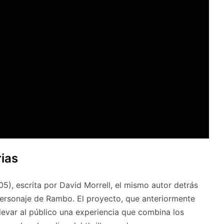
rias
5), escrita por David Morrell, el mismo autor detrás
 personaje de Rambo. El proyecto, que anteriormente
 llevar al público una experiencia que combina los