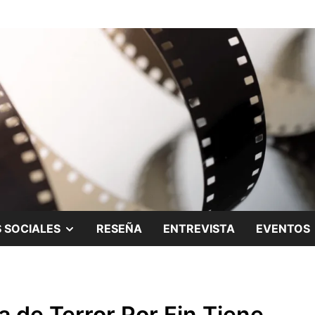
ing.
SHOW
 SOCIALES
RESEÑA
ENTREVISTA
EVENTOS
SUB
MENU
a de Terror Por Fin Tiene