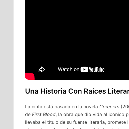
Una Historia Con Raíces Litera
La cinta está basada en la novela
Creepers
(200
de
First Blood
, la obra que dio vida al icónico
llevaba el título de su fuente literaria, promete