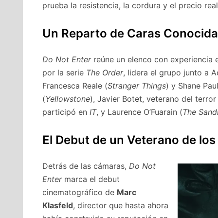
prueba la resistencia, la cordura y el precio rea
Un Reparto de Caras Conocid
Do Not Enter
reúne un elenco con experiencia e
por la serie
The Order
, lidera el grupo junto a 
Francesca Reale (
Stranger Things
) y Shane Pau
(
Yellowstone
), Javier Botet, veterano del terro
participó en
IT
, y Laurence O’Fuarain (
The San
El Debut de un Veterano de los
Detrás de las cámaras,
Do Not
Enter
marca el debut
cinematográfico de
Marc
Klasfeld
, director que hasta ahora