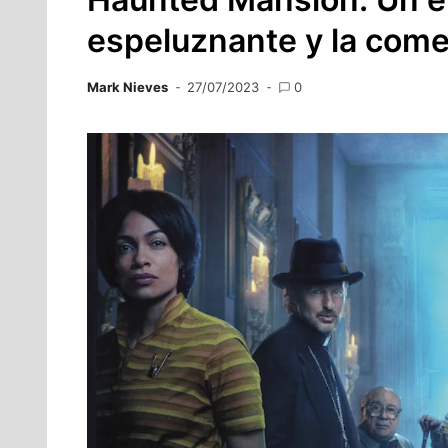
espeluznante y la come
Mark Nieves
27/07/2023
0