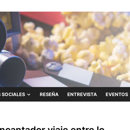
ing.
SHOW
 SOCIALES
RESEÑA
ENTREVISTA
EVENTOS
SUB
MENU
cantador viaje entre lo