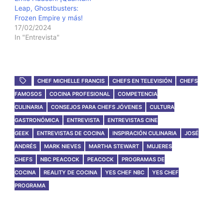
Leap, Ghostbusters:
Frozen Empire y más!
17/02/2024
In "Entrevista"
CHEF MICHELLE FRANCIS
CHEFS EN TELEVISIÓN
CHEFS
FAMOSOS
COCINA PROFESIONAL
COMPETENCIA
CULINARIA
CONSEJOS PARA CHEFS JÓVENES
CULTURA
GASTRONÓMICA
ENTREVISTA
ENTREVISTAS CINE
GEEK
ENTREVISTAS DE COCINA
INSPIRACIÓN CULINARIA
JOSÉ
ANDRÉS
MARK NIEVES
MARTHA STEWART
MUJERES
CHEFS
NBC PEACOCK
PEACOCK
PROGRAMAS DE
COCINA
REALITY DE COCINA
YES CHEF NBC
YES CHEF
PROGRAMA