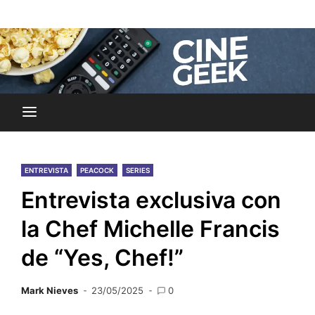
Skip
Noticias y reseñas del mundo del cine y streaming.
to
Cine Geek
content
ENTREVISTA
PEACOCK
SERIES
Entrevista exclusiva con
la Chef Michelle Francis
de “Yes, Chef!”
Mark Nieves
23/05/2025
0