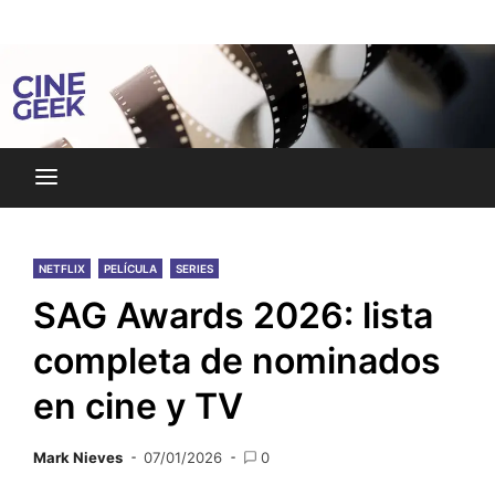
Skip
Noticias y reseñas del mundo del cine y streaming.
to
Cine Geek
content
NETFLIX
PELÍCULA
SERIES
SAG Awards 2026: lista
completa de nominados
en cine y TV
Mark Nieves
07/01/2026
0