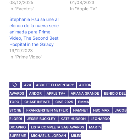
08/12/2025
01/08/2023
In "Eventos"
In "Apple TV"
Stephanie Hsu se une al
elenco de la nueva serie
animada para Prime
Video, The Second Best
Hospital in the Galaxy
19/12/2023
In "Prime Video"
A24
ABBOTT ELEMENTARY
ACTOR
AWARDS
ANDOR
APPLE TV+
ARIANA GRANDE
BENICIO DEL
TORO
CHASE INFINITI
CINE 2025
EMMA
STONE
FRANKENSTEIN NETFLIX
HAMNET
HBO MAX
JACOB
ELORDI
JESSIE BUCKLEY
KATE HUDSON
LEONARDO
DICAPRIO
LISTA COMPLETA SAG AWARDS
MARTY
SUPREME
MICHAEL B. JORDAN
MILES