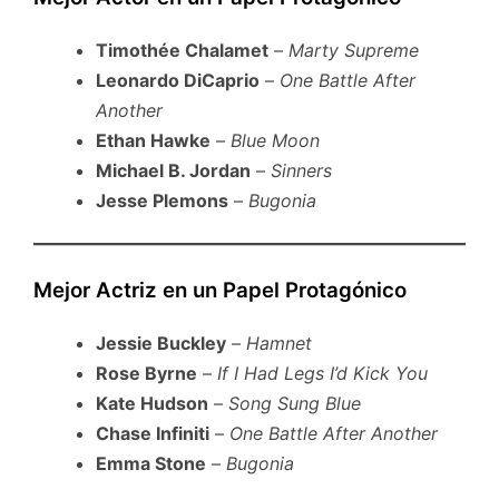
Timothée Chalamet
–
Marty Supreme
Leonardo DiCaprio
–
One Battle After
Another
Ethan Hawke
–
Blue Moon
Michael B. Jordan
–
Sinners
Jesse Plemons
–
Bugonia
Mejor Actriz en un Papel Protagónico
Jessie Buckley
–
Hamnet
Rose Byrne
–
If I Had Legs I’d Kick You
Kate Hudson
–
Song Sung Blue
Chase Infiniti
–
One Battle After Another
Emma Stone
–
Bugonia