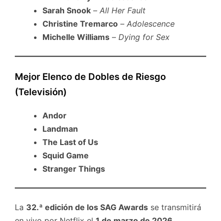
Sarah Snook
–
All Her Fault
Christine Tremarco
–
Adolescence
Michelle Williams
–
Dying for Sex
Mejor Elenco de Dobles de Riesgo
(Televisión)
Andor
Landman
The Last of Us
Squid Game
Stranger Things
La
32.ª edición de los SAG Awards
se transmitirá
en vivo por Netflix el
1 de marzo de 2026
,