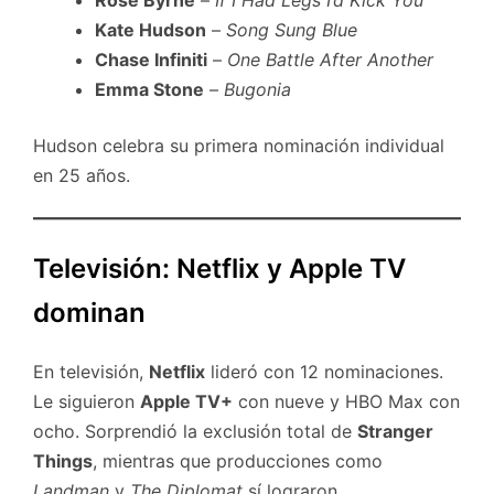
Rose Byrne
–
If I Had Legs I’d Kick You
Kate Hudson
–
Song Sung Blue
Chase Infiniti
–
One Battle After Another
Emma Stone
–
Bugonia
Hudson celebra su primera nominación individual
en 25 años.
Televisión: Netflix y Apple TV
dominan
En televisión,
Netflix
lideró con 12 nominaciones.
Le siguieron
Apple TV+
con nueve y HBO Max con
ocho. Sorprendió la exclusión total de
Stranger
Things
, mientras que producciones como
Landman
y
The Diplomat
sí lograron