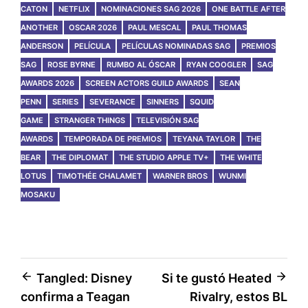
CATON
NETFLIX
NOMINACIONES SAG 2026
ONE BATTLE AFTER
ANOTHER
OSCAR 2026
PAUL MESCAL
PAUL THOMAS
ANDERSON
PELÍCULA
PELÍCULAS NOMINADAS SAG
PREMIOS
SAG
ROSE BYRNE
RUMBO AL ÓSCAR
RYAN COOGLER
SAG
AWARDS 2026
SCREEN ACTORS GUILD AWARDS
SEAN
PENN
SERIES
SEVERANCE
SINNERS
SQUID
GAME
STRANGER THINGS
TELEVISIÓN SAG
AWARDS
TEMPORADA DE PREMIOS
TEYANA TAYLOR
THE
BEAR
THE DIPLOMAT
THE STUDIO APPLE TV+
THE WHITE
LOTUS
TIMOTHÉE CHALAMET
WARNER BROS
WUNMI
MOSAKU
Post
Tangled: Disney
Si te gustó Heated
confirma a Teagan
Rivalry, estos BL
navigation